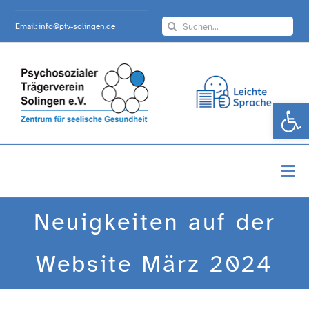
Skip
Search
to
Email:
info@ptv-solingen.de
for:
content
Werkzeugle
Togg
Navi
Startseite
Neuigkeiten auf der
Über Uns
Website März 2024
Angebote