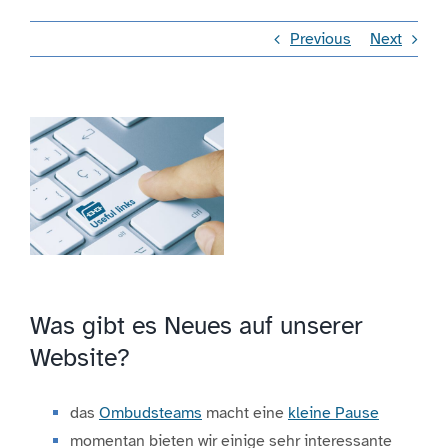
Previous
Next
Engagement
Aktuelles
View
Larger
Jobs
Image
Information
Kontakt
Was gibt es Neues auf unserer
Website?
das
Ombudsteams
macht eine
kleine Pause
momentan bieten wir einige sehr interessante