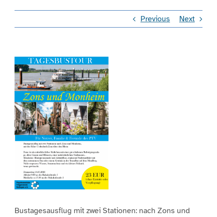
Previous
Next
Engagement
Aktuelles
View
Larger
Jobs
Image
Information
Kontakt
Bustagesausflug mit zwei Stationen: nach Zons und