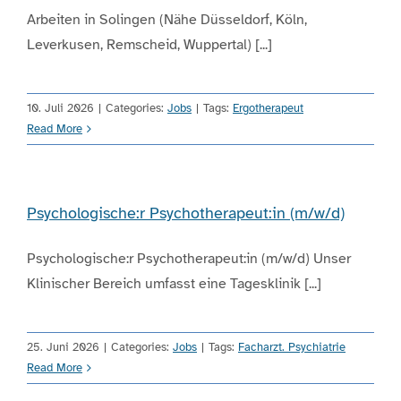
Arbeiten in Solingen (Nähe Düsseldorf, Köln,
Leverkusen, Remscheid, Wuppertal) [...]
Engagement
Aktuelles
10. Juli 2026
|
Categories:
Jobs
|
Tags:
Ergotherapeut
Read More
Jobs
Psychologische:r Psychotherapeut:in (m/w/d)
Information
Psychologische:r Psychotherapeut:in (m/w/d) Unser
Klinischer Bereich umfasst eine Tagesklinik [...]
Kontakt
25. Juni 2026
|
Categories:
Jobs
|
Tags:
Facharzt. Psychiatrie
Read More