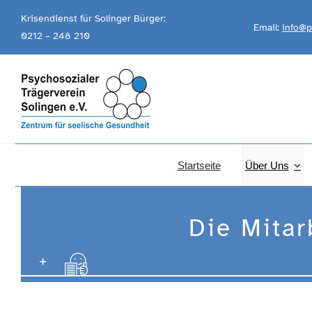
Skip
Krisendienst für Solinger Bürger:
Email:
info@p
to
0212 – 248 210
content
Startseite
Über Uns
Die Mitar