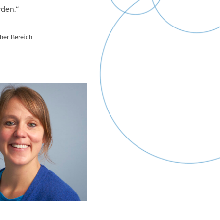
den.“
cher Bereich