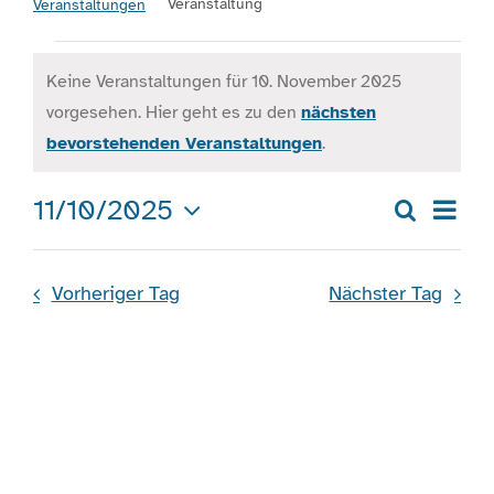
Veranstaltung
Veranstaltungen
Veranstaltungen
Engagement
Keine Veranstaltungen für 10. November 2025
für
vorgesehen. Hier geht es zu den
nächsten
Hinweis
10.
Aktuelles
bevorstehenden Veranstaltungen
.
November
Ver
11/10/2025
Jobs
Suche
2025
Veran
Tag
Ans
Datum
Such
wählen.
Nav
Information
Vorheriger Tag
Nächster Tag
und
Ansic
Kontakt
Navig