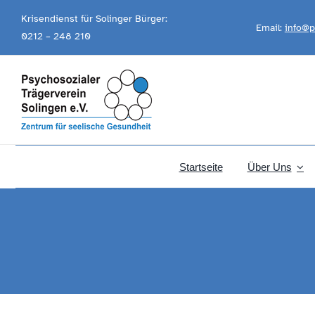
Skip
Krisendienst für Solinger Bürger:
Email:
info@p
to
0212 – 248 210
content
Startseite
Über Uns