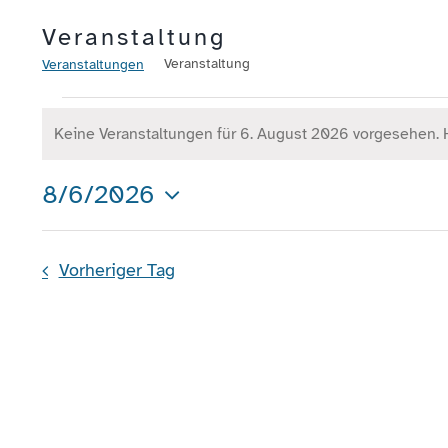
Veranstaltung
Veranstaltung
Veranstaltungen
Veranstaltungen
Keine Veranstaltungen für 6. August 2026 vorgesehen. 
für
Hinweis
6.
8/6/2026
August
Datum
wählen.
2026
Vorheriger Tag