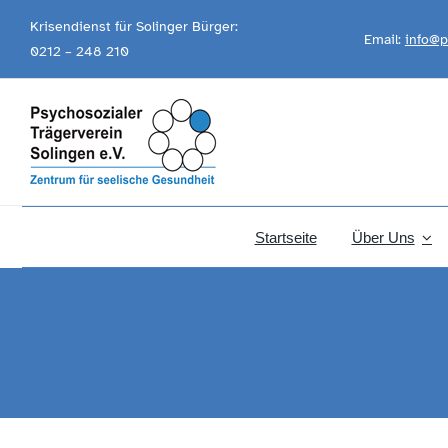
Skip
Krisendienst für Solinger Bürger:
Email:
info@p
to
0212 – 248 210
content
Startseite
Über Uns