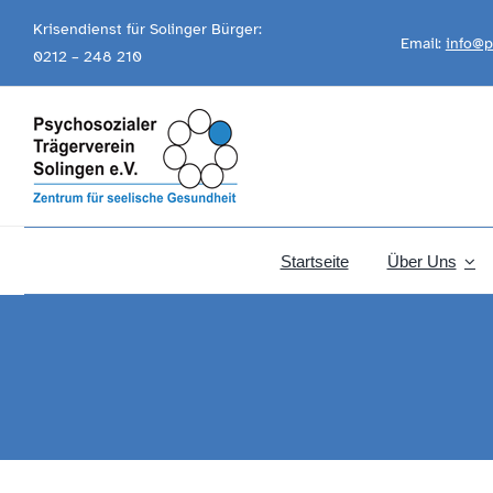
Skip
Krisendienst für Solinger Bürger:
Email:
info@p
to
0212 – 248 210
content
Startseite
Über Uns