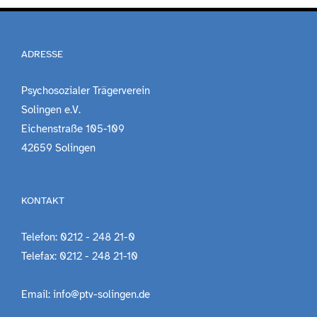
Engagement
ADRESSE
Aktuelles
Psychosozialer Trägerverein
Solingen e.V.
Eichenstraße 105-109
Jobs
42659 Solingen
Information
KONTAKT
Kontakt
Telefon: 0212 - 248 21-0
Telefax: 0212 - 248 21-10
Email: info@ptv-solingen.de