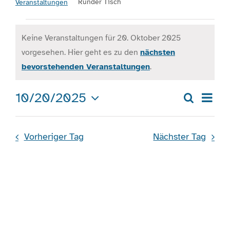
Runder Tisch
Veranstaltungen
Veranstaltungen
Engagement
Keine Veranstaltungen für 20. Oktober 2025
für
vorgesehen. Hier geht es zu den
nächsten
Hinweis
20.
Aktuelles
bevorstehenden Veranstaltungen
.
Oktober
Ver
10/20/2025
Jobs
Suche
2025
Veran
Tag
Ans
Datum
Such
wählen.
Nav
Information
Vorheriger Tag
Nächster Tag
und
Ansic
Kontakt
Navig