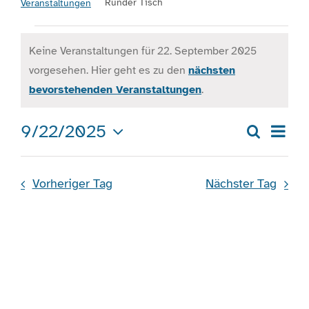
Runder Tisch
Veranstaltungen
Veranstaltungen
Engagement
Keine Veranstaltungen für 22. September 2025
für
vorgesehen. Hier geht es zu den
nächsten
Hinweis
22.
Aktuelles
bevorstehenden Veranstaltungen
.
September
Ver
9/22/2025
Jobs
Suche
2025
Veran
Tag
Ans
Datum
Such
wählen.
Nav
Information
Vorheriger Tag
Nächster Tag
und
Ansic
Kontakt
Navig