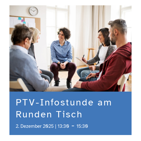
Engagement
Aktuelles
Jobs
Information
PTV-Infostunde am
Kontakt
Runden Tisch
-
2. Dezember 2025 | 13:30
15:30