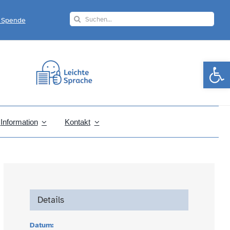
Search
r Spende
for:
Werkzeugle
Information
Kontakt
Details
Datum: