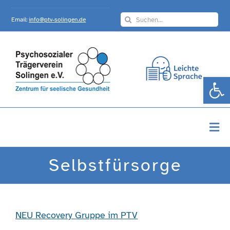
Skip
Search
to
Email:
info@ptv-solingen.de
for:
content
Werkzeugle
Togg
Navi
Startseite
Selbstfürsorge
Über Uns
NEU Recovery Gruppe im PTV
Angebote