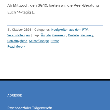
Ab Mittwoch, den 30.10. bieten wir, die Peer-Beratung
Euch 14-tägig [...]
Engagement
Aktuelles
31. Oktober 2024
|
Categories:
Neuigkeiten aus dem PTV
,
Veranstaltungen
|
Tags:
Ängste
,
Genesung
,
Grübeln
,
Recovery
,
Schlafhygiene
,
Selbstfürsorge
,
Stress
Jobs
Read More
Information
Kontakt
ADRESSE
Psychosozialer Trägerverein