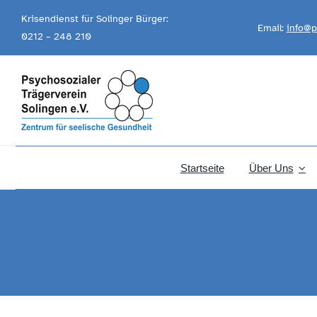
Skip
Krisendienst für Solinger Bürger:
Email:
info@p
to
0212 – 248 210
content
Startseite
Über Uns