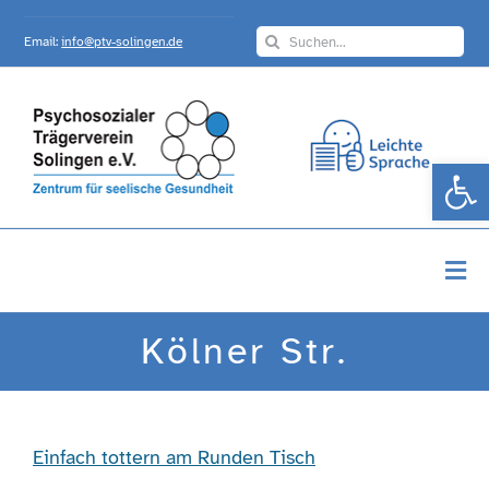
Skip
Search
to
Email:
info@ptv-solingen.de
for:
content
Werkzeugle
Togg
Navi
Startseite
Kölner Str.
Über Uns
Einfach tottern am Runden Tisch
Angebote