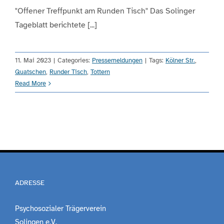
"Offener Treffpunkt am Runden Tisch" Das Solinger
Tageblatt berichtete [...]
Engagement
Aktuelles
11. Mai 2023
|
Categories:
Pressemeldungen
|
Tags:
Kölner Str.
,
Quatschen
,
Runder Tisch
,
Tottern
Read More
Jobs
Information
Kontakt
ADRESSE
Psychosozialer Trägerverein
Solingen e.V.