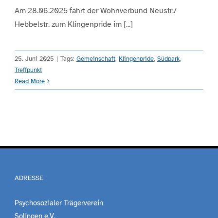
Am 28.06.2025 fährt der Wohnverbund Neustr./
Hebbelstr. zum Klingenpride im [...]
Engagement
Aktuelles
25. Juni 2025
|
Tags:
Gemeinschaft
,
Klingenpride
,
Südpark
,
Treffpunkt
Read More
Jobs
Information
Kontakt
ADRESSE
Psychosozialer Trägerverein
Solingen e.V.