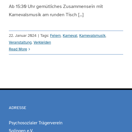
Ab 15:30 Uhr gemütliches Zusammensein mit
Karnevalsmusik am runden Tisch [...]
Engagement
Aktuelles
22. Januar 2024
|
Tags:
Feiern
,
Karneval
,
Karnevalsmusik
,
Veranstaltung
,
Verkleiden
Read More
Jobs
Information
Kontakt
ADRESSE
Psychosozialer Trägerverein
Solingen e.V.