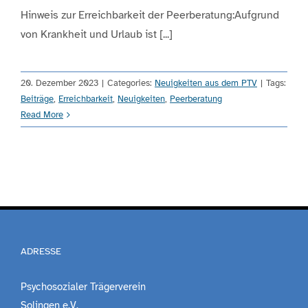
Hinweis zur Erreichbarkeit der Peerberatung:Aufgrund
von Krankheit und Urlaub ist [...]
Engagement
Aktuelles
20. Dezember 2023
|
Categories:
Neuigkeiten aus dem PTV
|
Tags:
Beiträge
,
Erreichbarkeit
,
Neuigkeiten
,
Peerberatung
Read More
Jobs
Information
Kontakt
ADRESSE
Psychosozialer Trägerverein
Solingen e.V.