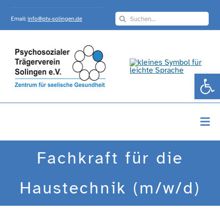
Skip
Search
to
Email:
info@ptv-solingen.de
for:
content
Werkzeugle
Togg
Navi
Startseite
Fachkraft für die
Über Uns
Haustechnik (m/w/d)
Angebote