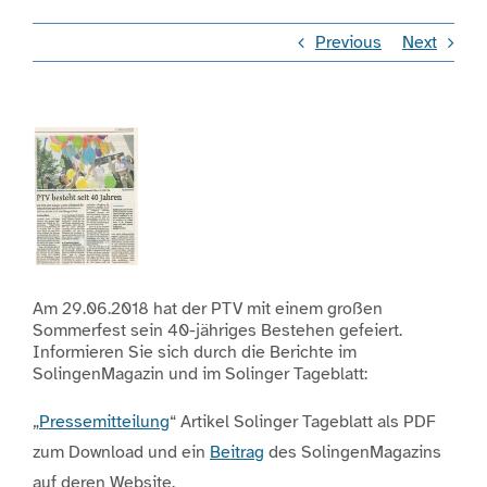
Previous
Next
Engagement
Aktuelles
View
Larger
Jobs
Image
Information
Am 29.06.2018 hat der PTV mit einem großen
Sommerfest sein 40-jähriges Bestehen gefeiert.
Kontakt
Informieren Sie sich durch die Berichte im
SolingenMagazin und im Solinger Tageblatt:
„
Pressemitteilung
“ Artikel Solinger Tageblatt als PDF
zum Download und ein
Beitrag
des SolingenMagazins
auf deren Website.