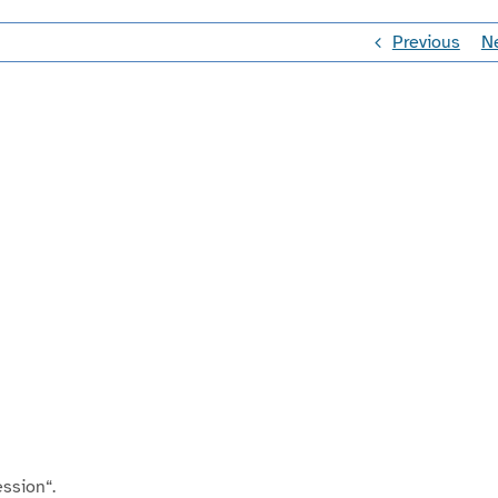
Previous
N
ssion“.