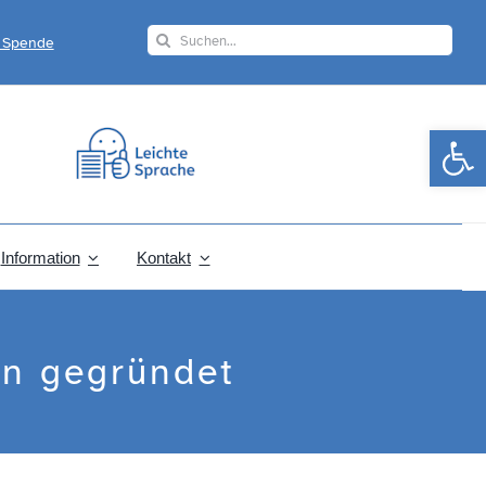
Search
r Spende
for:
Werkzeugle
Information
Kontakt
en gegründet