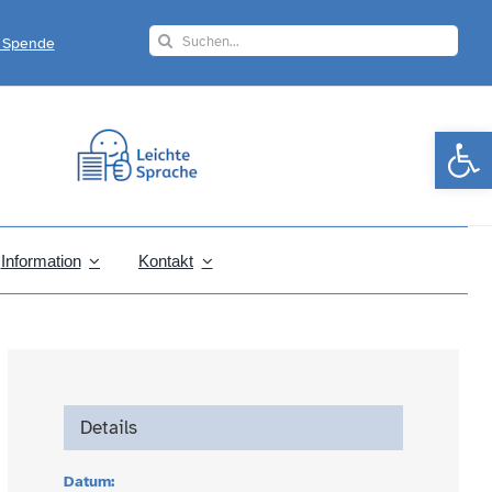
Search
r Spende
for:
Werkzeugle
Information
Kontakt
Details
Datum: