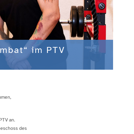
ombat“ im PTV
mmen,
PTV an.
hgeschoss des