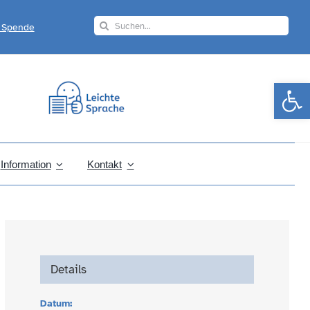
Search
r Spende
for:
Werkzeugle
Information
Kontakt
Details
Datum: