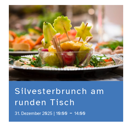
Engagement
Aktuelles
Jobs
Information
Silvesterbrunch am
Kontakt
runden Tisch
-
31. Dezember 2025 | 10:00
14:00