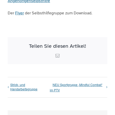
Angehörigenselbsthilfe
Der
Flyer
der Selbsthilfegruppe zum Download.
Teilen Sie diesen Artikel!
Email
Strick- und
NEU Sportgruppe „Mindful Combat“
Handarbeitsgruppe
im PTV