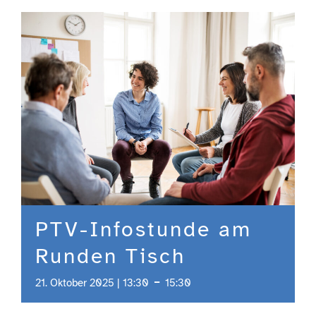
Engagement
Aktuelles
Jobs
Information
PTV-Infostunde am
Kontakt
Runden Tisch
-
21. Oktober 2025 | 13:30
15:30