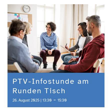
Engagement
Aktuelles
Jobs
Information
PTV-Infostunde am
Kontakt
Runden Tisch
-
26. August 2025 | 13:30
15:30