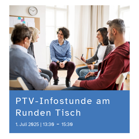
Engagement
Aktuelles
Jobs
Information
PTV-Infostunde am
Kontakt
Runden Tisch
-
1. Juli 2025 | 13:30
15:30