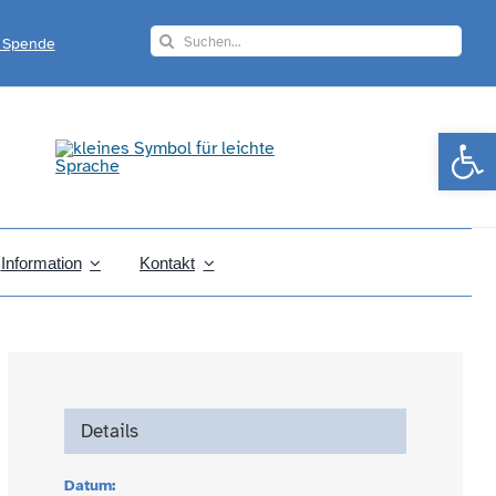
Search
r Spende
for:
Werkzeugle
Information
Kontakt
Details
Datum: