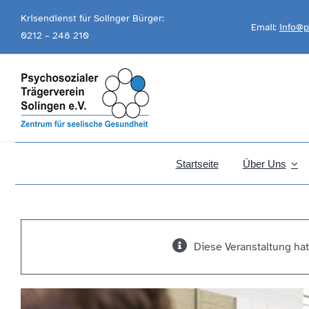
Skip
Krisendienst für Solinger Bürger:
Email:
info@p
to
0212 – 248 210
content
Startseite
Über Uns
Diese Veranstaltung hat