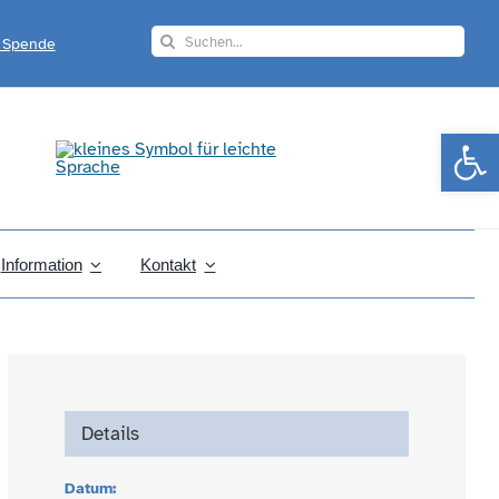
Search
r Spende
for:
Werkzeugle
Information
Kontakt
Details
Datum: