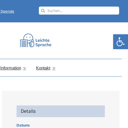
Search
r Spende
for:
Werkzeugle
Information
Kontakt
Details
Datum: