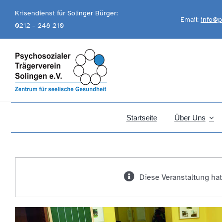
Skip
Krisendienst für Solinger Bürger:
Email:
info@p
to
0212 – 248 210
content
Startseite
Über Uns
Diese Veranstaltung hat