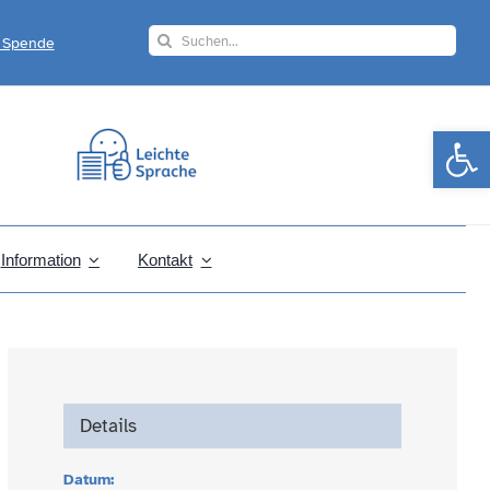
Search
r Spende
for:
Werkzeugle
Information
Kontakt
Details
Datum: