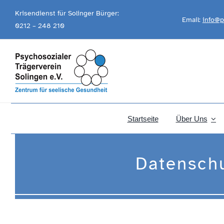
Skip
Krisendienst für Solinger Bürger:
Email:
info@p
to
0212 – 248 210
content
Startseite
Über Uns
Datensch