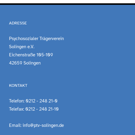
Engagement
ADRESSE
Aktuelles
Psychosozialer Trägerverein
Solingen e.V.
Eichenstraße 105-109
Jobs
42659 Solingen
Information
KONTAKT
Kontakt
Telefon: 0212 - 248 21-0
Telefax: 0212 - 248 21-10
Email: info@ptv-solingen.de