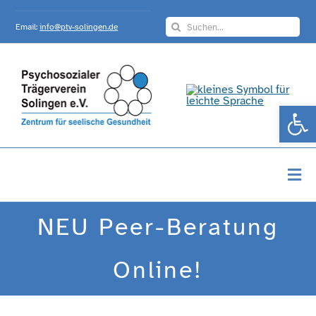
Skip
Search
to
Email:
info@ptv-solingen.de
for:
content
Werkzeugle
Togg
Navi
Startseite
NEU Peer-Beratung
Über Uns
Online!
Angebote